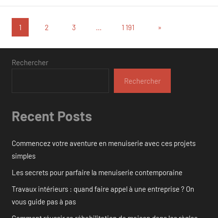
Pagination
Articles
1
2
3
…
1 191
»
suivants
des
publications
Rechercher
Rechercher
Recent Posts
Commencez votre aventure en menuiserie avec ces projets
simples
Les secrets pour parfaire la menuiserie contemporaine
Travaux intérieurs : quand faire appel à une entreprise ? On
vous guide pas à pas
Comment réussir sa réhabilitation de maison dans les règles