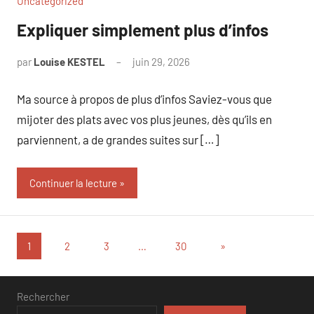
Uncategorized
Expliquer simplement plus d’infos
par
Louise KESTEL
juin 29, 2026
Aucun
commentaire
Ma source à propos de plus d’infos Saviez-vous que
mijoter des plats avec vos plus jeunes, dès qu’ils en
parviennent, a de grandes suites sur […]
Continuer la lecture
Pagination
Articles
1
2
3
…
30
»
suivants
des
publications
Rechercher