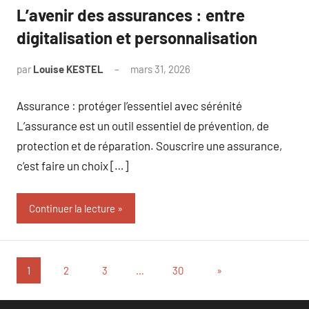
L’avenir des assurances : entre
digitalisation et personnalisation
par
Louise KESTEL
mars 31, 2026
Aucun
commentaire
Assurance : protéger l’essentiel avec sérénité
L’assurance est un outil essentiel de prévention, de
protection et de réparation. Souscrire une assurance,
c’est faire un choix […]
Continuer la lecture
Pagination
Articles
1
2
3
…
30
»
suivants
des