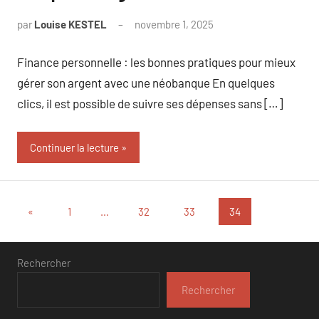
par
Louise KESTEL
novembre 1, 2025
Aucun
commentaire
Finance personnelle : les bonnes pratiques pour mieux
gérer son argent avec une néobanque En quelques
clics, il est possible de suivre ses dépenses sans […]
Continuer la lecture
Pagination
Publications
«
1
…
32
33
34
précédentes
des
publications
Rechercher
Rechercher