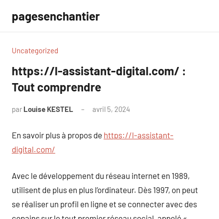
Aller
pagesenchantier
au
contenu
Uncategorized
https://l-assistant-digital.com/ :
Tout comprendre
par
Louise KESTEL
avril 5, 2024
Aucun
commentaire
En savoir plus à propos de
https://l-assistant-
digital.com/
Avec le développement du réseau internet en 1989,
utilisent de plus en plus l’ordinateur. Dès 1997, on peut
se réaliser un profil en ligne et se connecter avec des
copains sur le tout premier réseau social, appelé «