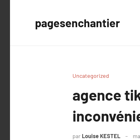
Aller
au
pagesenchantier
contenu
Uncategorized
agence tik
inconvéni
par
Louise KESTEL
ma