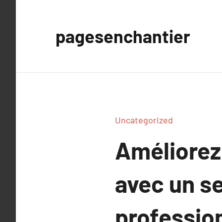
Aller
au
pagesenchantier
contenu
Uncategorized
Améliorez 
avec un se
professio