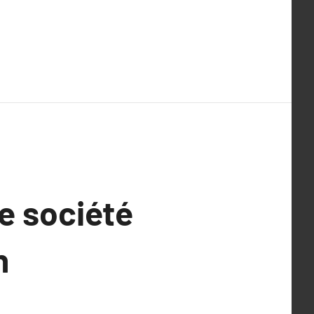
e société
n