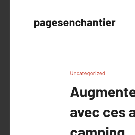
Aller
au
pagesenchantier
contenu
Uncategorized
Augmentez 
avec ces 
camping