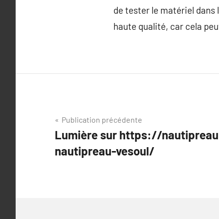
de tester le matériel dans 
haute qualité, car cela peu
Navigation
Publication précédente
Lumière sur https://nautipreau
de
nautipreau-vesoul/
l’article