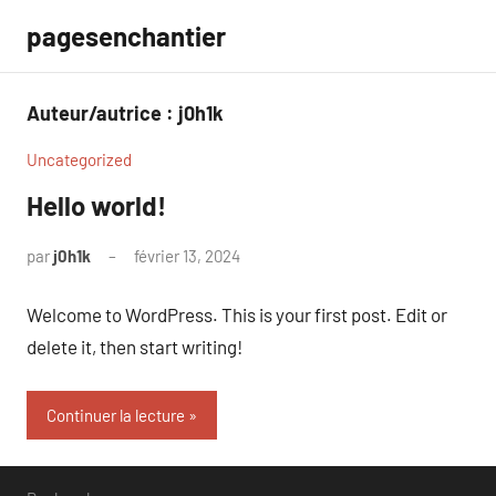
Aller
pagesenchantier
au
contenu
Auteur/autrice :
j0h1k
Uncategorized
Hello world!
par
j0h1k
février 13, 2024
1
commentaire
Welcome to WordPress. This is your first post. Edit or
delete it, then start writing!
Continuer la lecture