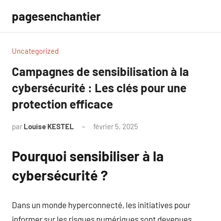
Aller
pagesenchantier
au
contenu
Uncategorized
Campagnes de sensibilisation à la
cybersécurité : Les clés pour une
protection efficace
par
Louise KESTEL
février 5, 2025
Aucun
commentaire
Pourquoi sensibiliser à la
cybersécurité ?
Dans un monde hyperconnecté, les initiatives pour
informer sur les risques numériques sont devenues