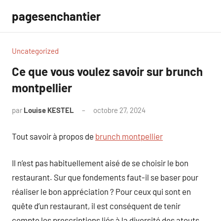
Aller
pagesenchantier
au
contenu
Uncategorized
Ce que vous voulez savoir sur brunch
montpellier
par
Louise KESTEL
octobre 27, 2024
Aucun
commentaire
Tout savoir à propos de
brunch montpellier
Il n’est pas habituellement aisé de se choisir le bon
restaurant. Sur que fondements faut-il se baser pour
réaliser le bon appréciation ? Pour ceux qui sont en
quête d’un restaurant, il est conséquent de tenir
compte les prescriptions liés à la diversité des atouts,