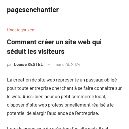
Aller
pagesenchantier
au
contenu
Uncategorized
Comment créer un site web qui
séduit les visiteurs
par
Louise KESTEL
mars 26, 2024
Aucun
commentaire
La création de site web représente un passage obligé
pour toute entreprise cherchant à se faire connaître sur
le web. Aussi bien pour un petit commerce local,
disposer d’ site web professionnellement réalisé a le
potentiel de élargir l’audience de l’entreprise.
Lors du processus de création d’un site web, il est