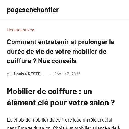
Aller
pagesenchantier
au
contenu
Uncategorized
Comment entretenir et prolonger la
durée de vie de votre mobilier de
coiffure ? Nos conseils
par
Louise KESTEL
février 3, 2025
Aucun
commentaire
Mobilier de coiffure : un
élément clé pour votre salon ?
Le choix du mobilier de coiffure joue un rôle crucial
dans l’image du salon. Choisir un mobilier adapté aide à