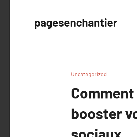
Aller
au
pagesenchantier
contenu
Uncategorized
Comment l
booster v
sociaux