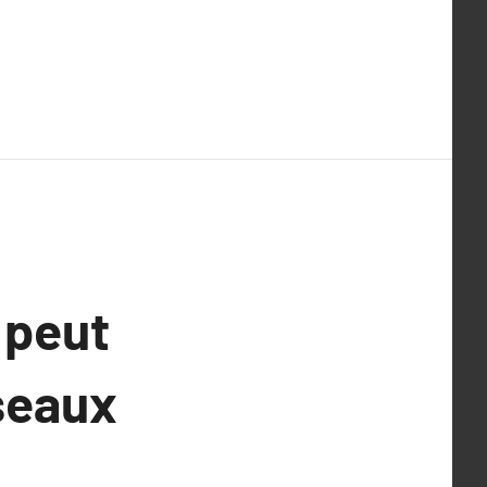
 peut
seaux