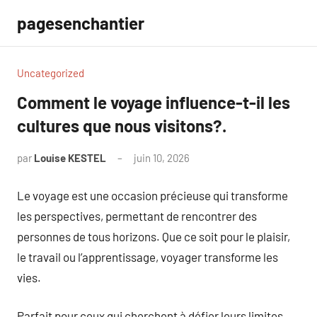
Aller
pagesenchantier
au
contenu
Uncategorized
Comment le voyage influence-t-il les
cultures que nous visitons?.
par
Louise KESTEL
juin 10, 2026
Aucun
commentaire
Le voyage est une occasion précieuse qui transforme
les perspectives, permettant de rencontrer des
personnes de tous horizons. Que ce soit pour le plaisir,
le travail ou l’apprentissage, voyager transforme les
vies.
Parfait pour ceux qui cherchent à défier leurs limites,