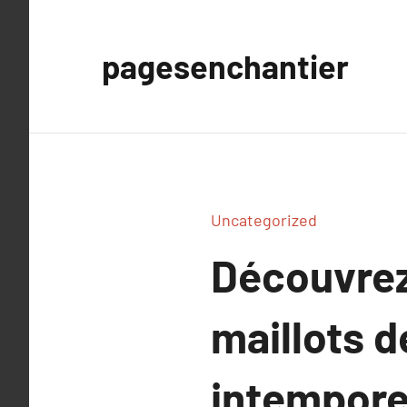
Aller
au
pagesenchantier
contenu
Uncategorized
Découvrez 
maillots d
intempore