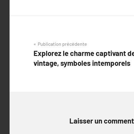
Navigation
Publication précédente
Explorez le charme captivant de
de
vintage, symboles intemporels
l’article
Laisser un comment