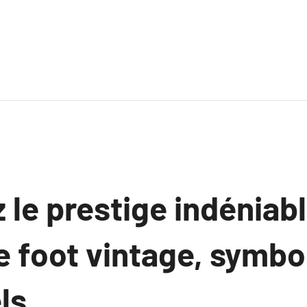
le prestige indéniab
e foot vintage, symbo
ls