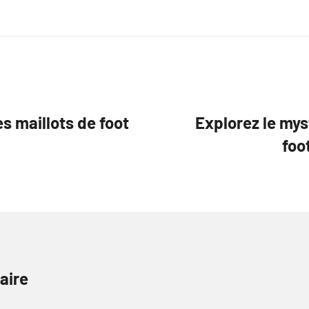
s maillots de foot
Explorez le mys
foo
aire