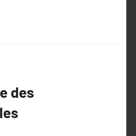
le des
les