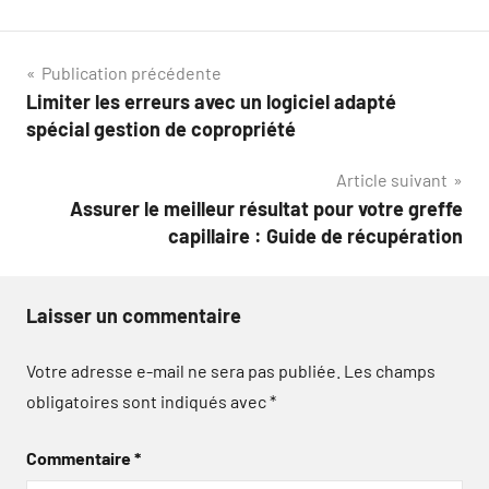
Navigation
Publication précédente
Limiter les erreurs avec un logiciel adapté
de
spécial gestion de copropriété
l’article
Article suivant
Assurer le meilleur résultat pour votre greffe
capillaire : Guide de récupération
Laisser un commentaire
Votre adresse e-mail ne sera pas publiée.
Les champs
obligatoires sont indiqués avec
*
Commentaire
*