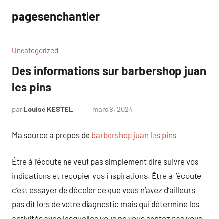
Aller
pagesenchantier
au
contenu
Uncategorized
Des informations sur barbershop juan
les pins
par
Louise KESTEL
mars 8, 2024
Aucun
commentaire
Ma source à propos de
barbershop juan les pins
Être à l’écoute ne veut pas simplement dire suivre vos
indications et recopier vos inspirations. Être à l’écoute
c’est essayer de déceler ce que vous n’avez d’ailleurs
pas dit lors de votre diagnostic mais qui détermine les
activités avec lesquelles vous ne vous sentez pas vous-