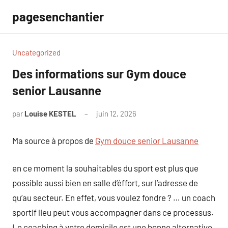
Aller
pagesenchantier
au
contenu
Uncategorized
Des informations sur Gym douce
senior Lausanne
par
Louise KESTEL
juin 12, 2026
Aucun
commentaire
Ma source à propos de
Gym douce senior Lausanne
en ce moment la souhaitables du sport est plus que
possible aussi bien en salle d’éffort, sur l’adresse de
qu’au secteur. En effet, vous voulez fondre ? … un coach
sportif lieu peut vous accompagner dans ce processus.
Le coaching à votre domicile est une bonne alternative