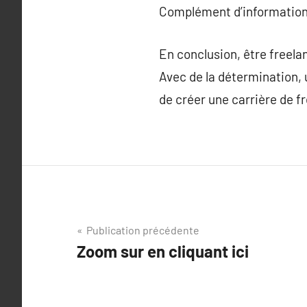
Complément d’information
En conclusion, être freela
Avec de la détermination, u
de créer une carrière de fr
Navigation
Publication précédente
Zoom sur en cliquant ici
de
l’article