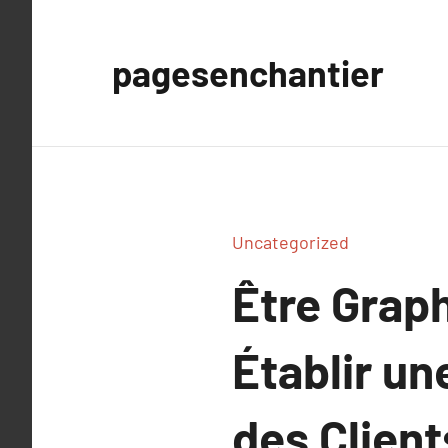
Aller
au
pagesenchantier
contenu
Uncategorized
Être Graph
Établir un
des Client