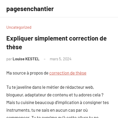
Aller
pagesenchantier
au
contenu
Uncategorized
Expliquer simplement correction de
thèse
par
Louise KESTEL
mars 5, 2024
Aucun
commentaire
Ma source à propos de
correction de thèse
Tu te javeline dans le métier de rédacteur web,
blogueur, adaptateur de contenu et tu adores cela ?
Mais tu cuisine beaucoup d’implication à consigner tes
instruments, tu ne sais en aucun cas par où
commencer. Tu te exprime qu’à cette allure tu ne