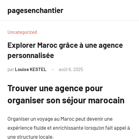
Aller
pagesenchantier
au
contenu
Uncategorized
Explorer Maroc grâce à une agence
personnalisée
par
Louise KESTEL
août 6, 2025
Aucun
commentaire
Trouver une agence pour
organiser son séjour marocain
Organiser un voyage au Maroc peut devenir une
expérience fluide et enrichissante lorsqu’on fait appel à
une structure locale.