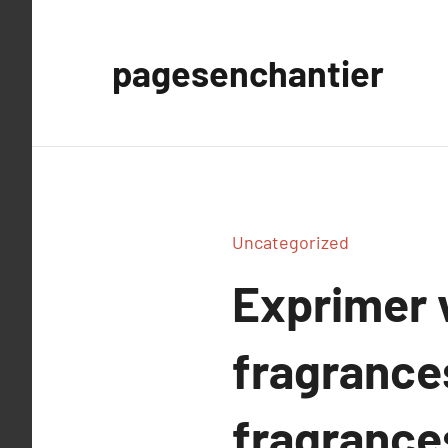
Aller
au
pagesenchantier
contenu
Uncategorized
Exprimer v
fragrances
fragrances