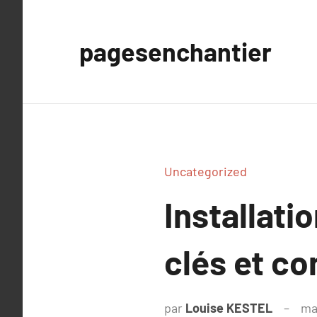
Aller
au
pagesenchantier
contenu
Uncategorized
Installati
clés et co
par
Louise KESTEL
ma