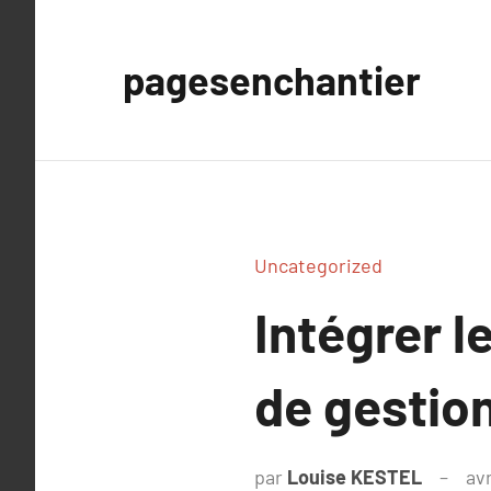
Aller
au
pagesenchantier
contenu
Uncategorized
Intégrer l
de gestion
par
Louise KESTEL
avr