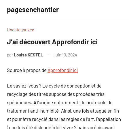
Aller
pagesenchantier
au
contenu
Uncategorized
J’ai découvert Approfondir ici
par
Louise KESTEL
juin 10, 2024
Aucun
commentaire
Source à propos de
Approfondir ici
Le saviez-vous ? Le cycle de conception et de
recyclage des titres suppose des procédés très
spécifiques. A l’origine notamment : le protocole de
traitement anti-humidité. Ainsi, une fois attaqué en fin
et pour être recyclé dans les règles de l’art, l’appellation
( une fois été disloqué ) doit vivre 2 bains précis avant