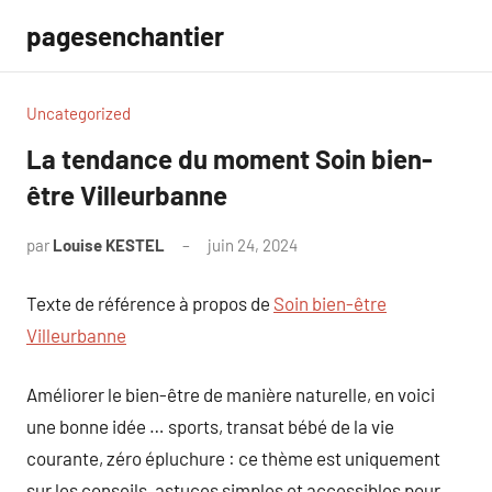
Aller
pagesenchantier
au
contenu
Uncategorized
La tendance du moment Soin bien-
être Villeurbanne
par
Louise KESTEL
juin 24, 2024
Aucun
commentaire
Texte de référence à propos de
Soin bien-être
Villeurbanne
Améliorer le bien-être de manière naturelle, en voici
une bonne idée … sports, transat bébé de la vie
courante, zéro épluchure : ce thème est uniquement
sur les conseils, astuces simples et accessibles pour