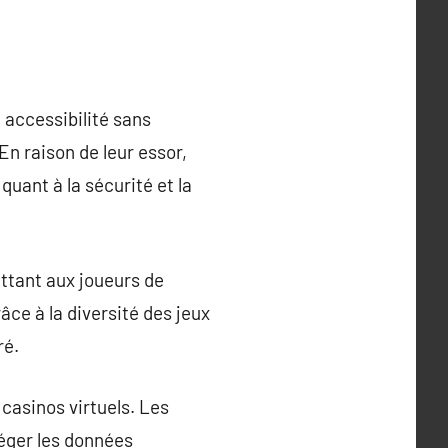
 accessibilité sans
En raison de leur essor,
uant à la sécurité et la
ettant aux joueurs de
âce à la diversité des jeux
ré.
casinos virtuels. Les
téger les données