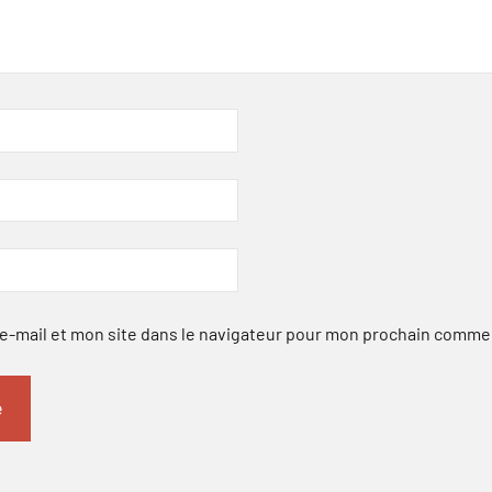
-mail et mon site dans le navigateur pour mon prochain comme