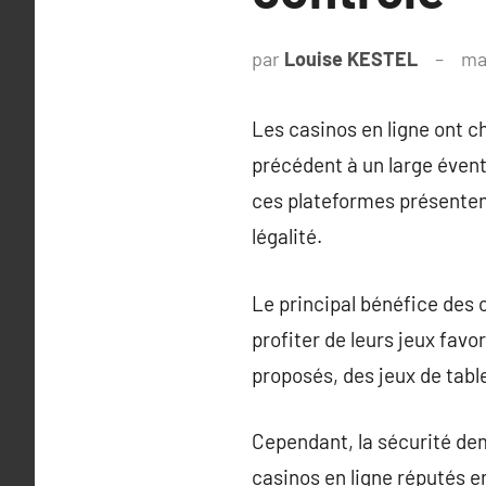
par
Louise KESTEL
ma
Les casinos en ligne ont c
précédent à un large éventa
ces plateformes présentent
légalité.
Le principal bénéfice des 
profiter de leurs jeux favo
proposés, des jeux de tabl
Cependant, la sécurité dem
casinos en ligne réputés e