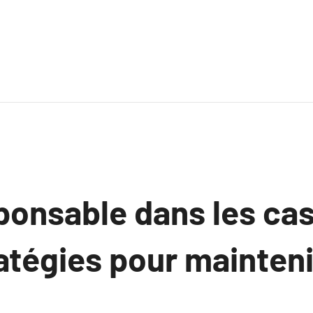
ponsable dans les ca
ratégies pour mainteni