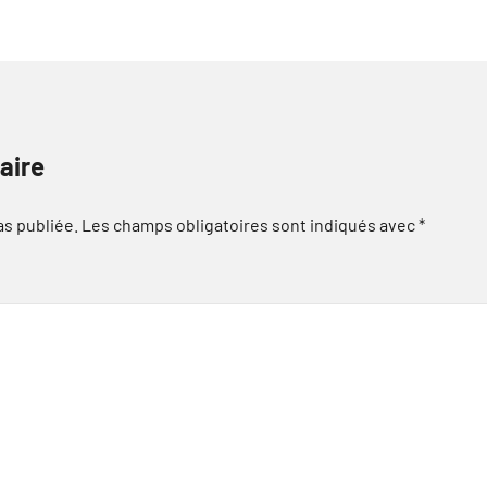
aire
as publiée.
Les champs obligatoires sont indiqués avec
*