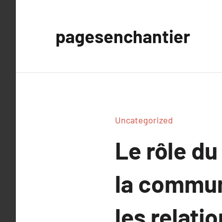
Aller
au
pagesenchantier
contenu
Uncategorized
Le rôle d
la commun
les relatio