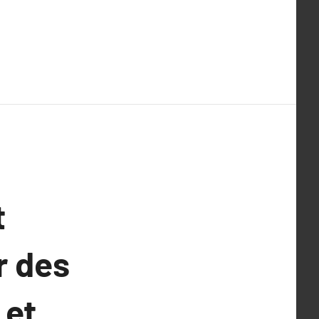
t
r des
 et