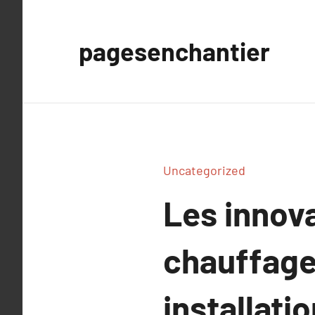
Aller
au
pagesenchantier
contenu
Uncategorized
Les innov
chauffage
installati