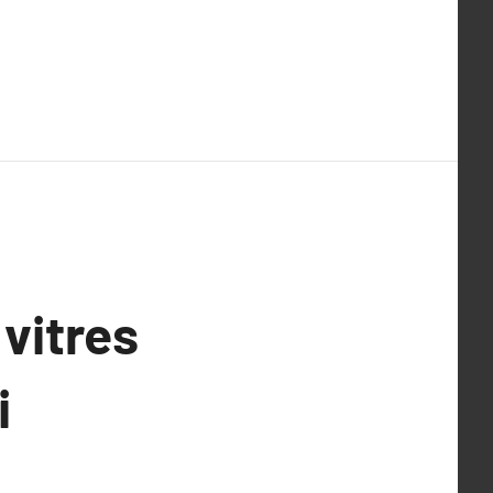
vitres
i