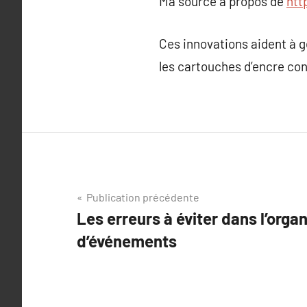
Ma source à propos de
htt
Ces innovations aident à gé
les cartouches d’encre con
Navigation
Publication précédente
Les erreurs à éviter dans l’orga
de
d’événements
l’article