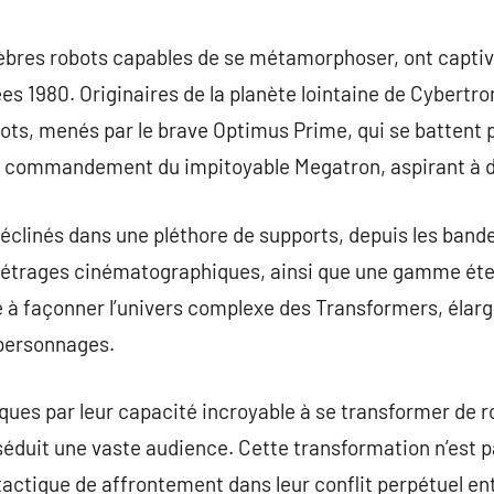
commentaire
bres robots capables de se métamorphoser, ont captivé 
es 1980. Originaires de la planète lointaine de Cybertron
bots, menés par le brave Optimus Prime, qui se battent pou
le commandement du impitoyable Megatron, aspirant à d
clinés dans une pléthore de supports, depuis les bande
étrages cinématographiques, ainsi que une gamme éten
à façonner l’univers complexe des Transformers, élarg
 personnages.
ues par leur capacité incroyable à se transformer de r
 séduit une vaste audience. Cette transformation n’est
actique de affrontement dans leur conflit perpétuel entr