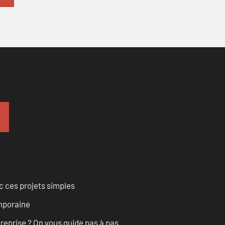
 ces projets simples
emporaine
treprise ? On vous guide pas à pas