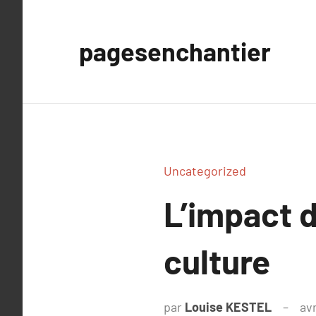
Aller
au
pagesenchantier
contenu
Uncategorized
L’impact 
culture
par
Louise KESTEL
avr