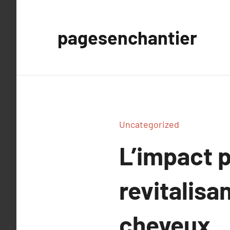
Aller
au
pagesenchantier
contenu
Uncategorized
L’impact 
revitalisa
cheveux.