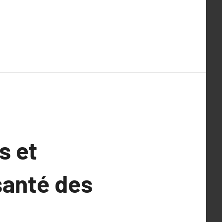
s et
 santé des