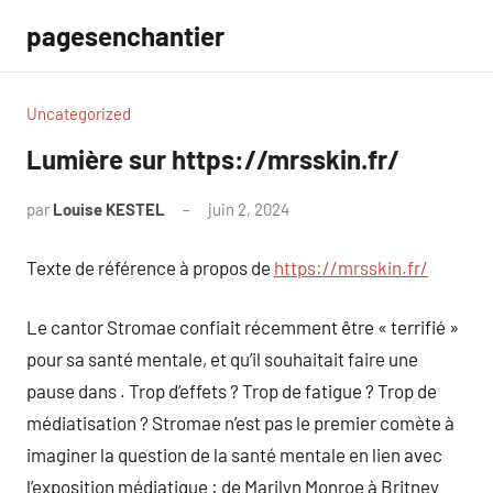
Aller
pagesenchantier
au
contenu
Uncategorized
Lumière sur https://mrsskin.fr/
par
Louise KESTEL
juin 2, 2024
Aucun
commentaire
Texte de référence à propos de
https://mrsskin.fr/
Le cantor Stromae confiait récemment être « terrifié »
pour sa santé mentale, et qu’il souhaitait faire une
pause dans . Trop d’effets ? Trop de fatigue ? Trop de
médiatisation ? Stromae n’est pas le premier comète à
imaginer la question de la santé mentale en lien avec
l’exposition médiatique : de Marilyn Monroe à Britney