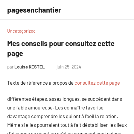
Aller
pagesenchantier
au
contenu
Uncategorized
Mes conseils pour consultez cette
page
par
Louise KESTEL
juin 25, 2024
Aucun
commentaire
Texte de référence à propos de
consultez cette page
différentes étapes, assez longues, se succèdent dans
une fable amoureuse. Les connaître favorise
davantage comprendre les qui ont à l’oeil la relation.
Même si elles pourraient tout à fait déstabiliser, les lieux
d’aisances en question qu’elles proposent sont saines