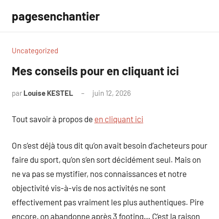
Aller
pagesenchantier
au
contenu
Uncategorized
Mes conseils pour en cliquant ici
par
Louise KESTEL
juin 12, 2026
Aucun
commentaire
Tout savoir à propos de
en cliquant ici
On s’est déjà tous dit qu’on avait besoin d’acheteurs pour
faire du sport, qu’on s’en sort décidément seul. Mais on
ne va pas se mystifier, nos connaissances et notre
objectivité vis-à-vis de nos activités ne sont
effectivement pas vraiment les plus authentiques. Pire
encore, on abandonne après 3 footing… C’est la raison