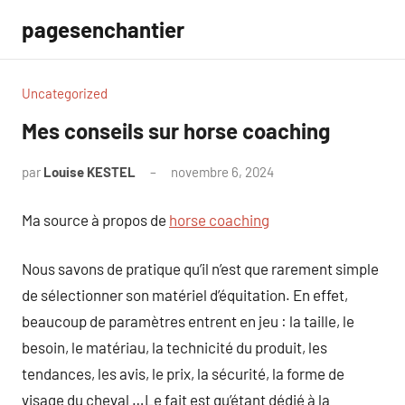
Aller
pagesenchantier
au
contenu
Uncategorized
Mes conseils sur horse coaching
par
Louise KESTEL
novembre 6, 2024
Aucun
commentaire
Ma source à propos de
horse coaching
Nous savons de pratique qu’il n’est que rarement simple
de sélectionner son matériel d’équitation. En effet,
beaucoup de paramètres entrent en jeu : la taille, le
besoin, le matériau, la technicité du produit, les
tendances, les avis, le prix, la sécurité, la forme de
visage du cheval …Le fait est qu’étant dédié à la