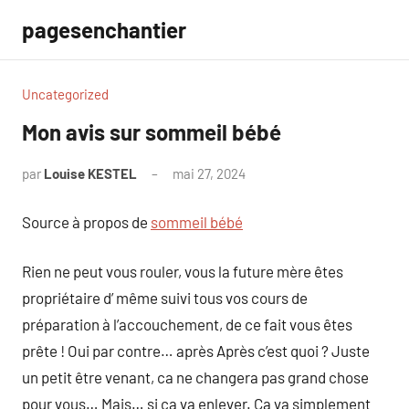
Aller
pagesenchantier
au
contenu
Uncategorized
Mon avis sur sommeil bébé
par
Louise KESTEL
mai 27, 2024
Aucun
commentaire
Source à propos de
sommeil bébé
Rien ne peut vous rouler, vous la future mère êtes
propriétaire d’ même suivi tous vos cours de
préparation à l’accouchement, de ce fait vous êtes
prête ! Oui par contre… après Après c’est quoi ? Juste
un petit être venant, ca ne changera pas grand chose
pour vous… Mais… si ca va enlever. Ça va simplement