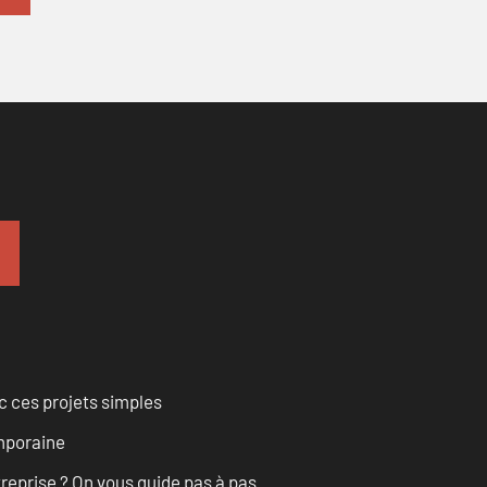
 ces projets simples
emporaine
treprise ? On vous guide pas à pas