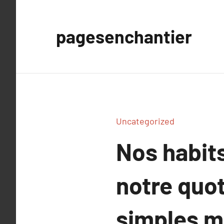
Aller
au
pagesenchantier
contenu
Uncategorized
Nos habits
notre quot
simples mo