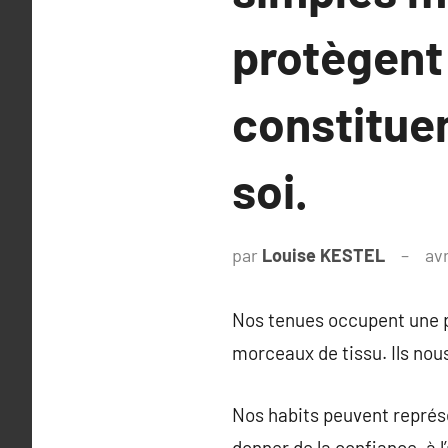
protègent
constituen
soi.
par
Louise KESTEL
avr
Nos tenues occupent une pl
morceaux de tissu. Ils nou
Nos habits peuvent représ
donner de la confiance, à 