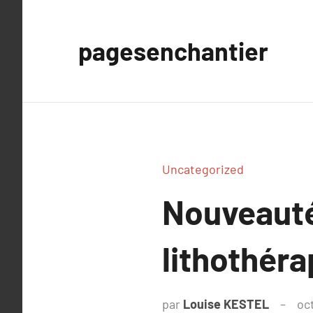
Aller
au
pagesenchantier
contenu
Uncategorized
Nouveauté
lithothéra
par
Louise KESTEL
oc