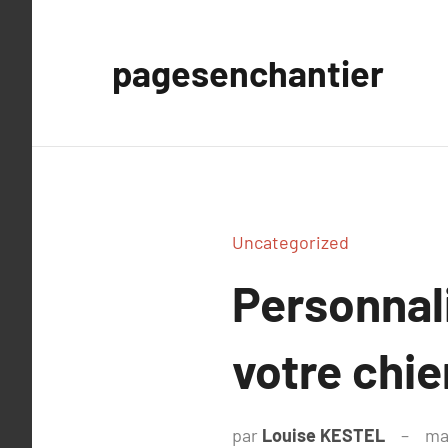
Aller
au
pagesenchantier
contenu
Uncategorized
Personnali
votre chie
par
Louise KESTEL
ma