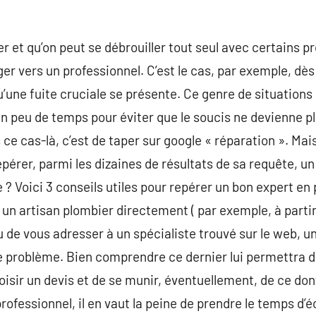
er et qu’on peut se débrouiller tout seul avec certains pr
riger vers un professionnel. C’est le cas, par exemple, dè
’une fuite cruciale se présente. Ce genre de situations
r en peu de temps pour éviter que le soucis ne devienne p
ce cas-là, c’est de taper sur google « réparation ». Mais
rer, parmi les dizaines de résultats de sa requête, un p
 ? Voici 3 conseils utiles pour repérer un bon expert en 
 un artisan plombier directement ( par exemple, à part
u de vous adresser à un spécialiste trouvé sur le web, u
re problème. Bien comprendre ce dernier lui permettra 
isir un devis et de se munir, éventuellement, de ce dont
rofessionnel, il en vaut la peine de prendre le temps d’