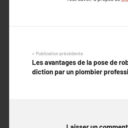
Navigation
Publication précédente
Les avantages de la pose de rob
de
diction par un plombier profess
l’article
Laisser un comment