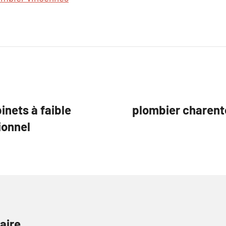
inets à faible
plombier charento
ionnel
aire