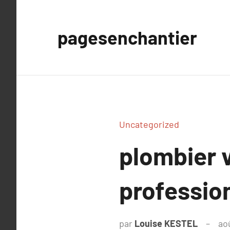
Aller
au
pagesenchantier
contenu
Uncategorized
plombier v
professio
par
Louise KESTEL
ao