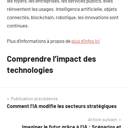
les foyers, les entreprises, les services publics, elles
réinventent les usages. Intelligence artificielle, objets
connectés, blockchain, robotique, les innovations sont
continues.
Plus d’informations à propos de
plus d’infos ici
Comprendre l’impact des
technologies
Navigation
Publication précédente
Comment l’IA modifie les secteurs stratégiques
de
Article suivant
l’article
Imaginer le futur grâce à l’IA : Scénarios et