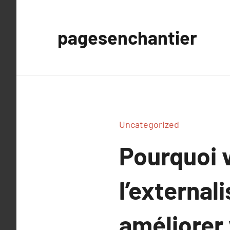
Aller
au
pagesenchantier
contenu
Uncategorized
Pourquoi 
l’external
améliorer