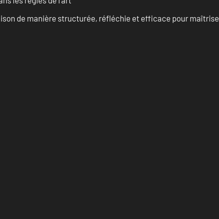
s les règles de l’art
on de manière structurée, réfléchie et efficace pour maîtris