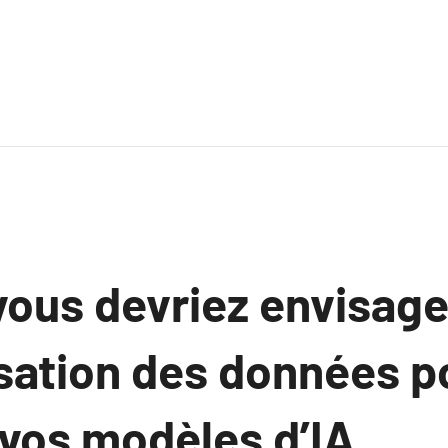
vous devriez envisage
isation des données p
 vos modèles d’IA.