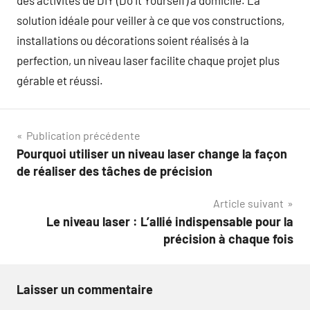
des activités de DIY (Do It Yourself) à domicile. La
solution idéale pour veiller à ce que vos constructions,
installations ou décorations soient réalisés à la
perfection, un niveau laser facilite chaque projet plus
gérable et réussi.
Navigation
Publication précédente
Pourquoi utiliser un niveau laser change la façon
de
de réaliser des tâches de précision
l’article
Article suivant
Le niveau laser : L’allié indispensable pour la
précision à chaque fois
Laisser un commentaire