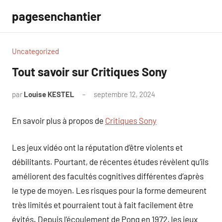
Aller
pagesenchantier
au
contenu
Uncategorized
Tout savoir sur Critiques Sony
par
Louise KESTEL
septembre 12, 2024
Aucun
commentaire
En savoir plus à propos de
Critiques Sony
Les jeux vidéo ont la réputation d’être violents et
débilitants. Pourtant, de récentes études révèlent qu’ils
améliorent des facultés cognitives différentes d’après
le type de moyen. Les risques pour la forme demeurent
très limités et pourraient tout à fait facilement être
évités. Depuis l’écoulement de Pong en 1972, les jeux