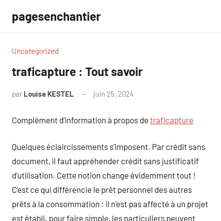
Aller
pagesenchantier
au
contenu
Uncategorized
traficapture : Tout savoir
par
Louise KESTEL
juin 25, 2024
Aucun
commentaire
Complément d’information à propos de
traficapture
Quelques éclaircissements s’imposent. Par crédit sans
document, il faut appréhender crédit sans justificatif
d’utilisation. Cette notion change évidemment tout !
C’est ce qui différencie le prêt personnel des autres
prêts à la consommation : il n’est pas affecté à un projet
est établi. pour faire simple, les particuliers peuvent