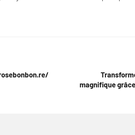
erosebonbon.re/
Transforme
magnifique grâce