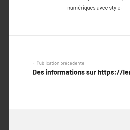
numériques avec style.
Navigation
Publication précédente
Des informations sur https://l
de
l’article